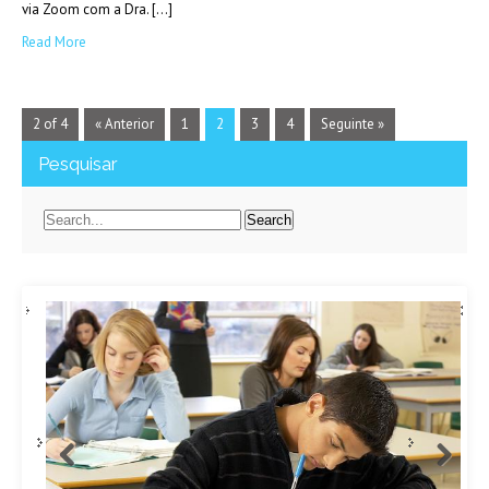
via Zoom com a Dra. […]
Read More
2 of 4
« Anterior
1
2
3
4
Seguinte »
Pesquisar