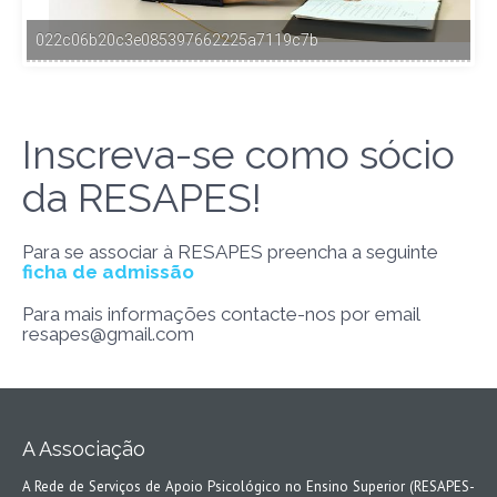
022c06b20c3e085397662225a7119c7b
Inscreva-se como sócio
da RESAPES!
Para se associar à RESAPES preencha a seguinte
ficha de admissão
Para mais informações contacte-nos por email
resapes@gmail.com
A Associação
A Rede de Serviços de Apoio Psicológico no Ensino Superior (RESAPES-