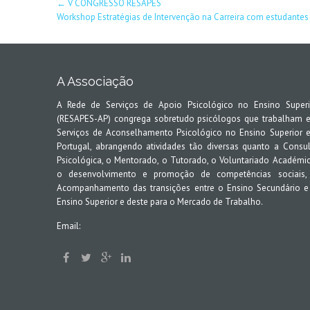
Post
←
V CONGRESSO RESAPES
Workshop Estratégias de Intervenção na Carreira com estudantes
navigation
A Associação
A Rede de Serviços de Apoio Psicológico no Ensino Superi
(RESAPES-AP) congrega sobretudo psicólogos que trabalham 
Serviços de Aconselhamento Psicológico no Ensino Superior 
Portugal, abrangendo atividades tão diversas quanto a Consul
Psicológica, o Mentorado, o Tutorado, o Voluntariado Académic
o desenvolvimento e promoção de competências sociais,
Acompanhamento das transições entre o Ensino Secundário e
Ensino Superior e deste para o Mercado de Trabalho.
Email: