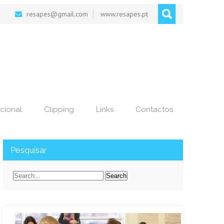
resapes@gmail.com
www.resapes.pt
cional
Clipping
Links
Contactos
Pesquisar