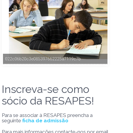
022c06b20c3e085397662225a7119c7b
Inscreva-se como
sócio da RESAPES!
Para se associar à RESAPES preencha a
seguinte
ficha de admissão
Para mais informações contacte-nos por email