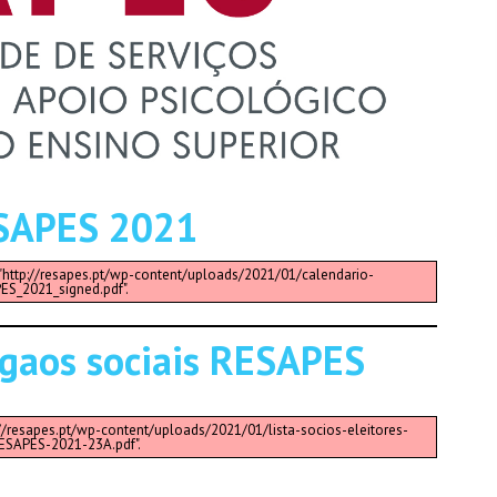
ESAPES 2021
 "http://resapes.pt/wp-content/uploads/2021/01/calendario-
ES_2021_signed.pdf".
orgaos sociais RESAPES
://resapes.pt/wp-content/uploads/2021/01/lista-socios-eleitores-
ESAPES-2021-23A.pdf".