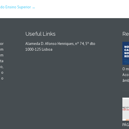
 do Ensino Superior
→
Useful Links
Re
or
Alameda D. Afonso Henriques, nº 74, 5º dto
em
1000-125 Lisboa
em
ta
o,
O m
 o
Aco
 o
âmb
PÁG