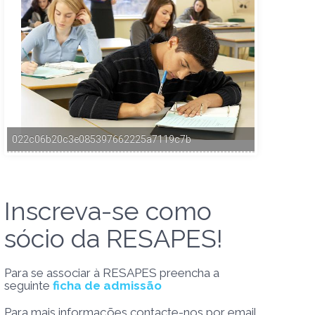
022c06b20c3e085397662225a7119c7b
Inscreva-se como
sócio da RESAPES!
Para se associar à RESAPES preencha a
seguinte
ficha de admissão
Para mais informações contacte-nos por email