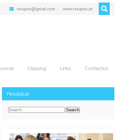
resapes@gmail.com
www.resapes.pt
cional
Clipping
Links
Contactos
Pesquisar