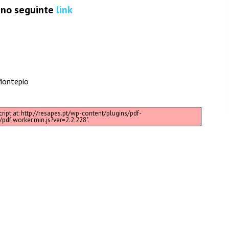
o no seguinte
link
Montepio
cript at: http://resapes.pt/wp-content/plugins/pdf-
pdf.worker.min.js?ver=2.2.228".