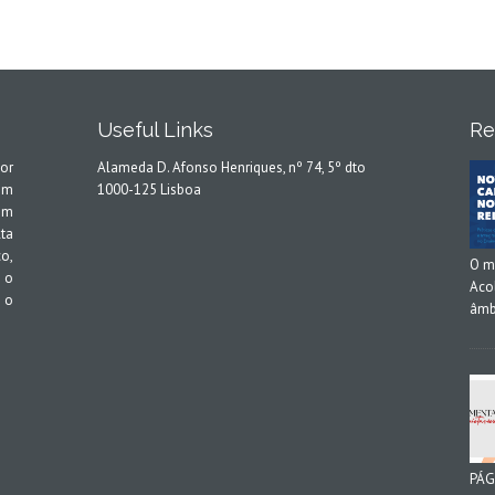
Useful Links
Re
or
Alameda D. Afonso Henriques, nº 74, 5º dto
em
1000-125 Lisboa
em
ta
o,
O m
 o
Aco
 o
âmb
PÁG