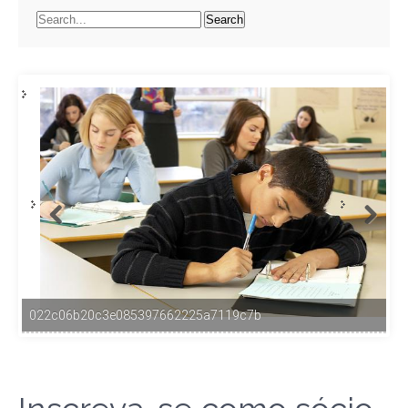
022c06b20c3e085397662225a7119c7b