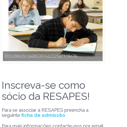
022c06b20c3e085397662225a7119c7b
Inscreva-se como
sócio da RESAPES!
Para se associar à RESAPES preencha a
seguinte
ficha de admissão
Para mais informações contacte-nos por email