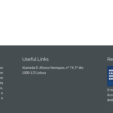
Useful Links
Re
or
Alameda D. Afonso Henriques, nº 74, 5º dto
em
1000-125 Lisboa
em
ta
o,
O m
 o
Aco
 o
âmb