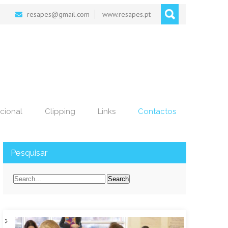
resapes@gmail.com
www.resapes.pt
cional
Clipping
Links
Contactos
Pesquisar