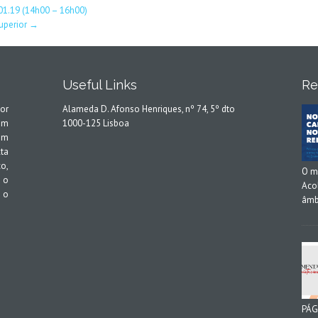
.01.19 (14h00 – 16h00)
uperior
→
Useful Links
Re
or
Alameda D. Afonso Henriques, nº 74, 5º dto
em
1000-125 Lisboa
em
ta
o,
O m
 o
Aco
 o
âmb
PÁG