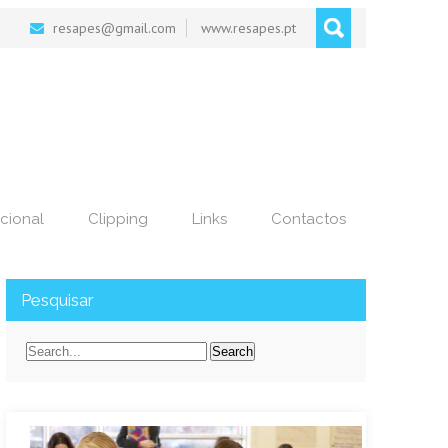
resapes@gmail.com
www.resapes.pt
cional
Clipping
Links
Contactos
Pesquisar