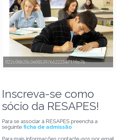
022c06b20c3e085397662225a7119c7b
Inscreva-se como
sócio da RESAPES!
Para se associar à RESAPES preencha a
seguinte
ficha de admissão
Para mais informações contacte-nos por email