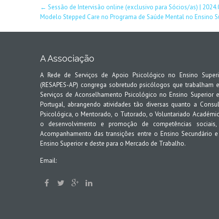
Post
←
Sessão de Intervisão online (exclusivo para Sócios/as) | 2024
Modelo Stepped Care no Programa de Saúde Mental no Ensino S
navigation
A Associação
A Rede de Serviços de Apoio Psicológico no Ensino Superi
(RESAPES-AP) congrega sobretudo psicólogos que trabalham 
Serviços de Aconselhamento Psicológico no Ensino Superior 
Portugal, abrangendo atividades tão diversas quanto a Consul
Psicológica, o Mentorado, o Tutorado, o Voluntariado Académic
o desenvolvimento e promoção de competências sociais,
Acompanhamento das transições entre o Ensino Secundário e
Ensino Superior e deste para o Mercado de Trabalho.
Email: