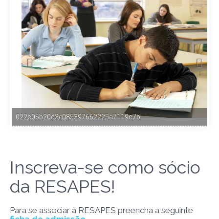
022c06b20c3e085397662225a7119c7b
Inscreva-se como sócio
da RESAPES!
Para se associar à RESAPES preencha a seguinte