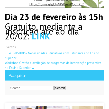
Dia 23 de fevereiro às 15h
Gratuito, mediante a
inscrição até ao dia
20/02:
LINK
Eventos
Post
←
WORKSHOP – Necessidades Educativas com Estudantes no Ensino
Superior
navigation
Workshop Gestão e avaliação de programas de intervenção preventiva
no Ensino Superior
→
Pesquisar